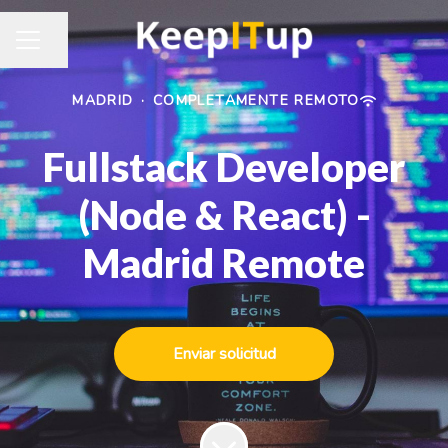
Compartir página
MENÚ DE EMPLEO
MADRID
·
COMPLETAMENTE REMOTO
Fullstack Developer
(Node & React) -
Madrid Remote
Enviar solicitud