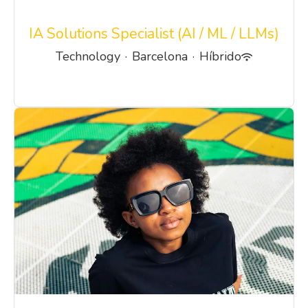
IA Solutions Specialist (AI / ML / LLMs)
Technology
·
Barcelona
·
Híbrido