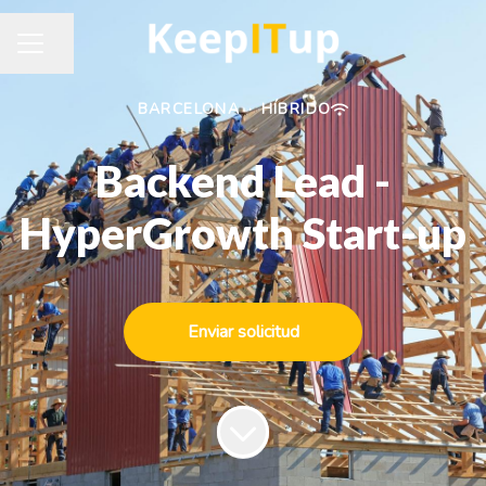
Compartir página
MENÚ DE EMPLEO
BARCELONA
·
HÍBRIDO
Backend Lead -
HyperGrowth Start-up
Enviar solicitud